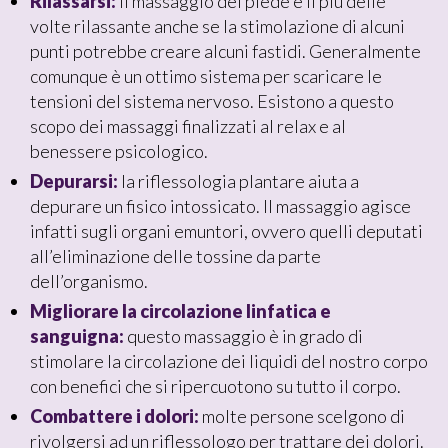
Rilassarsi:
il massaggio del piede è il più delle
volte rilassante anche se la stimolazione di alcuni
punti potrebbe creare alcuni fastidi. Generalmente
comunque è un ottimo sistema per scaricare le
tensioni del sistema nervoso. Esistono a questo
scopo dei massaggi finalizzati al relax e al
benessere psicologico.
Depurarsi:
la riflessologia plantare aiuta a
depurare un fisico intossicato. Il massaggio agisce
infatti sugli organi emuntori, ovvero quelli deputati
all’eliminazione delle tossine da parte
dell’organismo.
Migliorare la circolazione linfatica e
sanguigna:
questo massaggio è in grado di
stimolare la circolazione dei liquidi del nostro corpo
con benefici che si ripercuotono su tutto il corpo.
Combattere i dolori:
molte persone scelgono di
rivolgersi ad un riflessologo per trattare dei dolori.